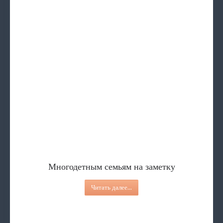
Многодетным семьям на заметку
ПЕРЕЧЕНЬ бесплатных и общедоступных
Ситуационная помощь
Представление к награждени
Обучение лиц, осущест
Многодетным семьям на заметку
Читать далее...