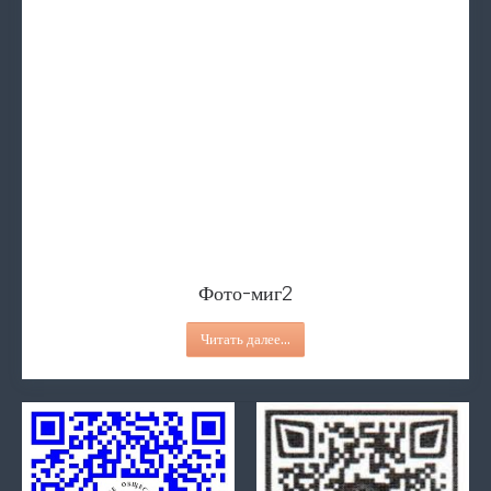
Фото-миг2
Социальная реклама
Делаем невозможное возможным!
Социальная реклама ко Дню 
Финалист "Семья года -
Фото-миг2
Читать далее...