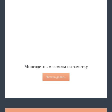
Многодетным семьям на заметку
ПЕРЕЧЕНЬ бесплатных и общедоступных
Ситуационная помощь
Представление к награждени
Обучение лиц, осущест
Многодетным семьям на заметку
Читать далее...