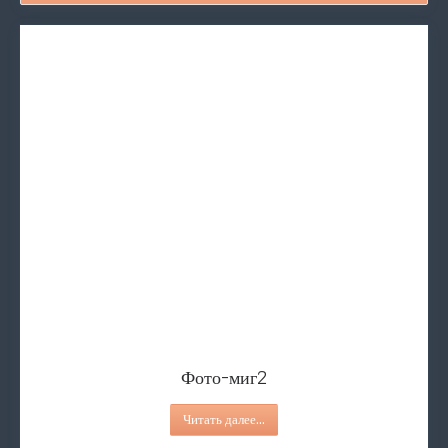
Делаем невозможное возможн
Фото-миг2
Социальная реклама
Социальная реклама ко Дню 
Фотопроект "папы"
Делаем невозможное возможным!
Читать далее...