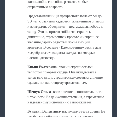
жизнелюбие способны развеять любые
стереотипы о возрасте.
Представительницы прекрасного пола от 66 до
80 лет, с разными судьбами, жизненным опытом
и взглядами, объединяет – неугасаемая любовь к
танцу. Это не просто хобби, это страсть к
движению, стремление к красоте и искреннее
желание дарить радость и яркие эмоции
зрителям. В составе «Вдохновения» десять дам
«серебряного» возраста, каждая из которых
настоящая звезда.
Кныш Екатерина-
своей искренностью и
теплотой покоряет сердца. Она вкладывает в
танец всю душу, стремится каждое выступление
сделать по-настоящему трогательным.
Шешук Ольга-
воплощение исполнительности
и точности. Ее движения отточены, а стремление
к идеальному исполнению завораживает.
Буневич Валентина-
настоящая звезда сцены. Ее
улыбка способна растопить лед, а харизма