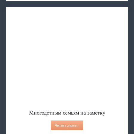
ПЕРЕЧЕНЬ бесплатных и обще
Многодетным семьям на заметку
Ситуационная помощь
Представление к награждени
Обучение лиц, осущест
ПЕРЕЧЕНЬ бесплатных и общедоступных
социальных услуг
Читать далее...