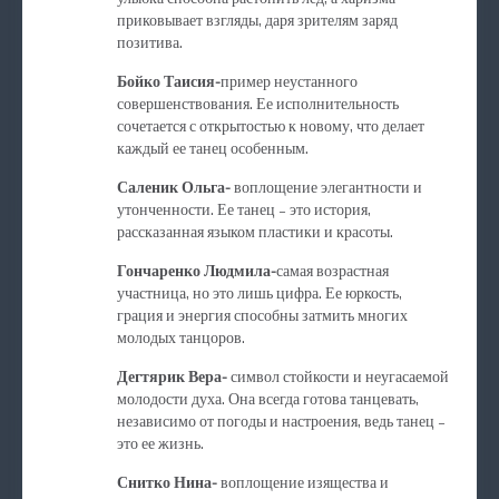
приковывает взгляды, даря зрителям заряд
позитива.
Бойко Таисия-
пример неустанного
совершенствования. Ее исполнительность
сочетается с открытостью к новому, что делает
каждый ее танец особенным.
Саленик Ольга-
воплощение элегантности и
утонченности. Ее танец – это история,
рассказанная языком пластики и красоты.
Гончаренко Людмила-
самая возрастная
участница, но это лишь цифра. Ее юркость,
грация и энергия способны затмить многих
молодых танцоров.
Дегтярик Вера-
символ стойкости и неугасаемой
молодости духа. Она всегда готова танцевать,
независимо от погоды и настроения, ведь танец –
это ее жизнь.
Снитко Нина-
воплощение изящества и