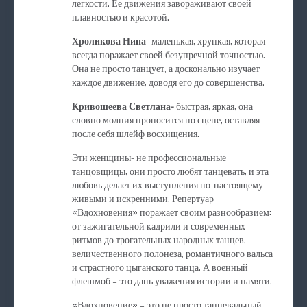
легкости. Ее движения завораживают своей
плавностью и красотой.
Хроликова Нина
- маленькая, хрупкая, которая
всегда поражает своей безупречной точностью.
Она не просто танцует, а досконально изучает
каждое движение, доводя его до совершенства.
Кривошеева Светлана-
быстрая, яркая, она
словно молния проносится по сцене, оставляя
после себя шлейф восхищения.
Эти женщины- не профессиональные
танцовщицы, они просто любят танцевать, и эта
любовь делает их выступления по-настоящему
живыми и искренними. Репертуар
«Вдохновения» поражает своим разнообразием:
от зажигательной кадрили и современных
ритмов до трогательных народных танцев,
величественного полонеза, романтичного вальса
и страстного цыганского танца. А военный
флешмоб – это дань уважения истории и памяти.
«Вдохновение» – это не просто танцевальный