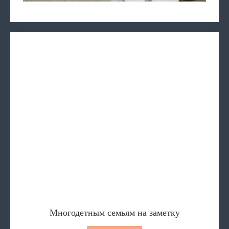
Многодетным семьям на заметку
ПЕРЕЧЕНЬ бесплатных и общедоступных
Ситуационная помощь
Представление к награждени
Обучение лиц, осущест
Многодетным семьям на заметку