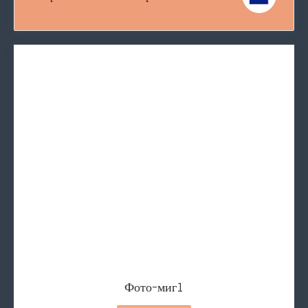
Фото-миг1
Социальная реклама ко Дню семьи
Фото-миг2
Финалист "Семья года - 2024"
Делаем невозможное в
Фото-миг1