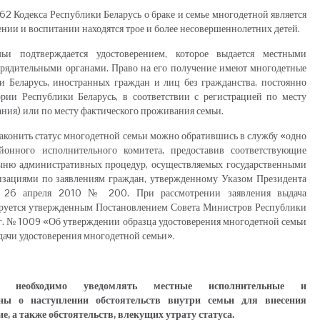
 62 Кодекса Республики Беларусь о браке и семье многодетной является
ении и воспитании находятся трое и более несовершеннолетних детей.
ьи подтверждается удостоверением, которое выдается местными
рядительными органами. Право на его получение имеют многодетные
и Беларусь, иностранных граждан и лиц без гражданства, постоянно
ии Республики Беларусь, в соответствии с регистрацией по месту
ания) или по месту фактического проживания семьи.
аконить статус многодетной семьи можно обратившись в службу «одно
йонного исполнительного комитета, предоставив соответствующие
ечню административных процедур, осуществляемых государственными
зациями по заявлениям граждан, утвержденному Указом Президента
т 26 апреля 2010 № 200. При рассмотрении заявления выдача
ируется утвержденным Постановлением Совета Министров Республики
 г. № 1009 «Об утверждении образца удостоверения многодетной семьи
дачи удостоверения многодетной семьи».
м необходимо уведомлять местные исполнительные и
ны о наступлении обстоятельств внутри семьи для внесения
е, а также обстоятельств, влекущих утрату статуса.