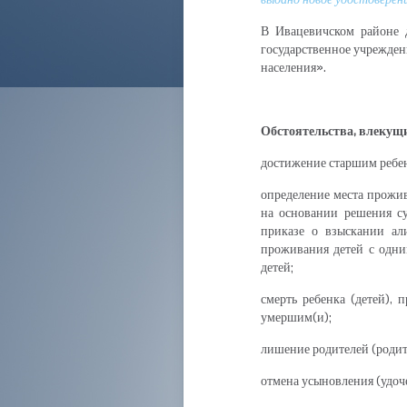
В Ивацевичском районе 
государственное учрежде
населения».
Обстоятельства, влекущи
достижение старшим ребен
определение места прожива
на основании решения суд
приказе о взыскании ал
проживания детей с одни
детей;
смерть ребенка (детей), 
умершим(и);
лишение родителей (родит
отмена усыновления (удоч