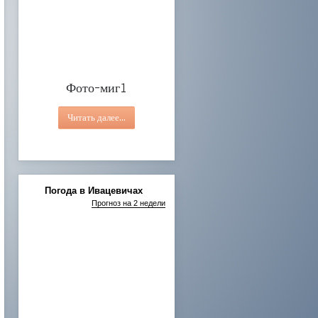
Фото-миг1
Финалист "Семья года - 2024"
Социальная реклама ко Дню семьи
Делаем невозможное возможным!
Фото-миг2
Фото-миг1
Читать далее...
Погода в Ивацевичах
Прогноз на 2 недели