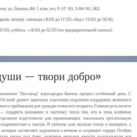
ичи, ул. Ленина, 44, 1 этаж, тел. 9-37-90, 3-84-90, 142,
ник, четверг, пятница с 8.00 до 17.00, обед с 13.00 до 14.00,
20.00, суббота - с 8.00 до 12.00 (по предварительной записи).
души — твори добро»
нсионате "Листапад" агрогородка Бытень прошел особенный день. С
От всей души» приехали участники отделения поддержки активного
вного пребывания для граждан пожилого возраста. Главная цель визита
— подарить внимание и частичку тепла тем, кто в этом особенно
отделения подготовили для проживающих пансионата трогательную
искренностью и светом. В уютном зале звучали стихи о женщине, о
 которые заставляют задуматься о вечном и согревают сердце. Особую
здали песни под баян: знакомые мелодии юности подхватывали все