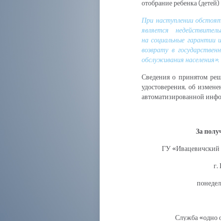
отобрание ребенка (детей)
При наступлении обстоят
является недействите
на социальные гарантии 
возврату в государствен
обслуживания населения».
Сведения о принятом реше
удостоверения, об измене
автоматизированной инфо
За полу
ГУ «Ивацевичский 
г.
понедел
Служба «одно 