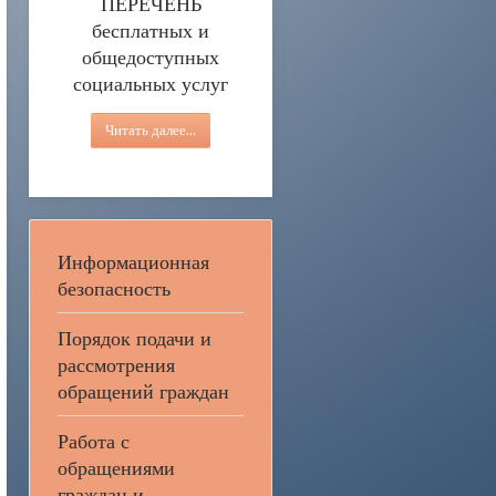
ПЕРЕЧЕНЬ
бесплатных и
общедоступных
социальных услуг
Читать далее...
Информационная
безопасность
Порядок подачи и
рассмотрения
обращений граждан
Работа с
обращениями
граждан и