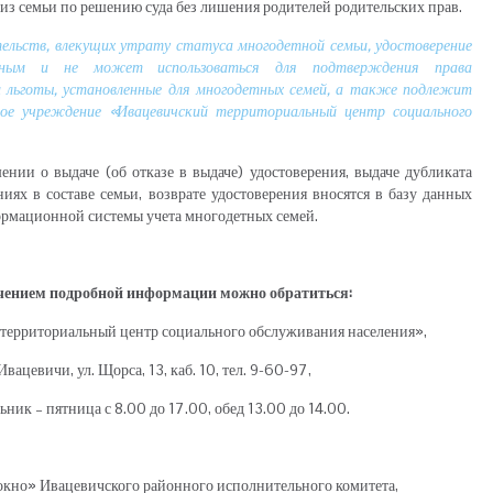
 из семьи по решению суда без лишения родителей родительских прав.
ельств, влекущих утрату статуса многодетной семьи, удостоверение
льным и не может использоваться для подтверждения права
и льготы, установленные для многодетных семей, а также подлежит
ное учреждение «Ивацевичский территориальный центр социального
нии о выдаче (об отказе в выдаче) удостоверения, выдаче дубликата
ниях в составе семьи, возврате удостоверения вносятся в базу данных
рмационной системы учета многодетных семей.
чением подробной информации можно обратиться:
территориальный центр социального обслуживания населения»,
 Ивацевичи, ул. Щорса, 13, каб. 10, тел. 9-60-97,
ьник – пятница с 8.00 до 17.00, обед 13.00 до 14.00.
окно» Ивацевичского районного исполнительного комитета,