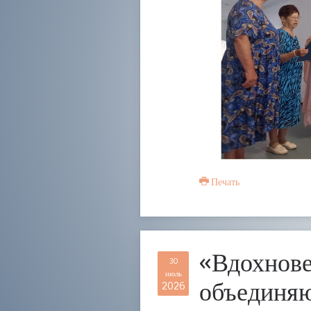
Печать
«Вдохнове
30
июль
объединя
2026