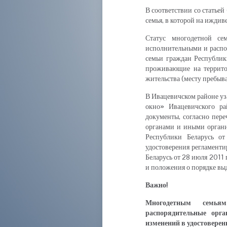
В соответствии со статьей
семья, в которой на иждив
Статус многодетной сем
исполнительными и распо
семьи граждан Республик
проживающие на территор
жительства (месту пребыв
В Ивацевичском районе уз
окно» Ивацевичского ра
документы, согласно пер
органами и иными органи
Республики Беларусь о
удостоверения регламент
Беларусь от 28 июля 2011
и положения о порядке вы
Важно!
Многодетным семья
распорядительные орга
изменений в удостоверени