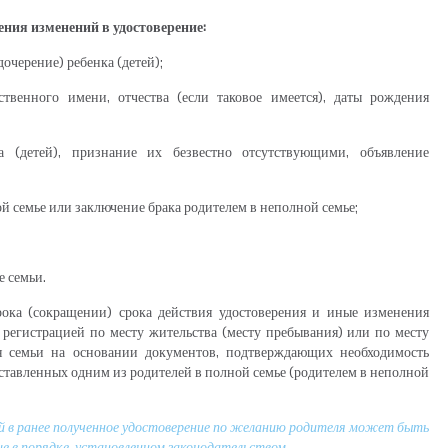
ения изменений в удостоверение:
очерение) ребенка (детей);
твенного имени, отчества (если таковое имеется), даты рождения
ка (детей), признание их безвестно отсутствующими, объявление
й семье или заключение брака родителем в неполной семье;
е семьи.
ока (сокращении) срока действия удостоверения и иные изменения
с регистрацией по месту жительства (месту пребывания) или по месту
я семьи на основании документов, подтверждающих необходимость
ставленных одним из родителей в полной семье (родителем в неполной
й в ранее полученное удостоверение по желанию родителя может быть
е в порядке, установленном законодательством.