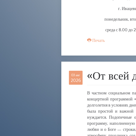
г. Ивацев
понедельник, втор
среда с 8.00 до 
Печать
«От всей 
03 авг
2026
В частном социальном па
концертной программой «
долголетия в условиях дне
была простой и важной 
нуждается. Подопечные 
программу, наполненную 
любви и о Боге — строки,
атмосферу праздника со