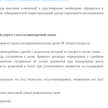
для внесения изменений в удостоверение необходимо обращаться в
ние «Ивацевичский территориальный центр социального обслуживания
е утрату статуса многодетной семьи:
ком из троих несовершеннолетних детей 18-летнего возраста;
ния ребенка (детей) с родителем, который не входит в состав семьи, –
а, соглашения о детях, брачного договора, определения о судебном
иментов, соглашения об уплате алиментов при определении места
м из родителей и (или) при установлении алиментов на содержание
признание его (их) безвестно отсутствующим(и), объявление его (их)
еля в неполной семье) родительских прав;
ерения);