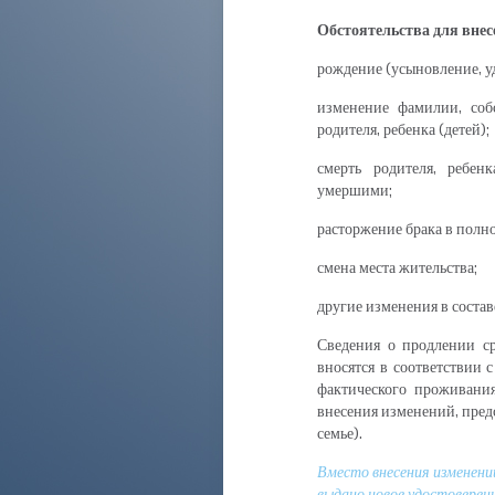
Обстоятельства для внес
рождение (усыновление, уд
изменение фамилии, собс
родителя, ребенка (детей);
смерть родителя, ребен
умершими;
расторжение брака в полно
смена места жительства;
другие изменения в состав
Сведения о продлении ср
вносятся в соответствии 
фактического проживани
внесения изменений, пред
семье).
Вместо внесения изменени
выдано новое удостоверени