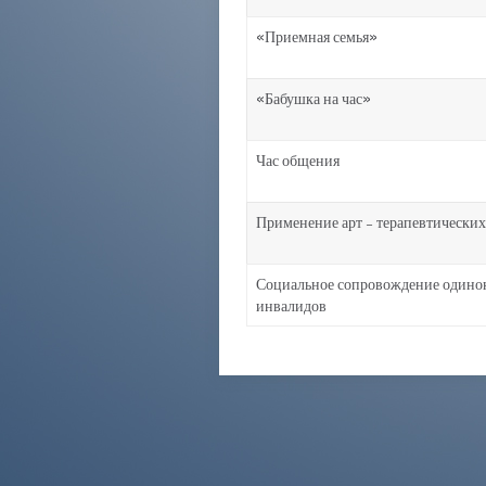
«Приемная семья»
«Бабушка на час»
Час общения
Применение арт – терапевтических
Социальное сопровождение одино
инвалидов