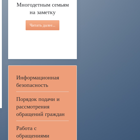
Многодетным семьям
на заметку
Читать далее...
Информационная
безопасность
Порядок подачи и
рассмотрения
обращений граждан
Работа с
обращениями