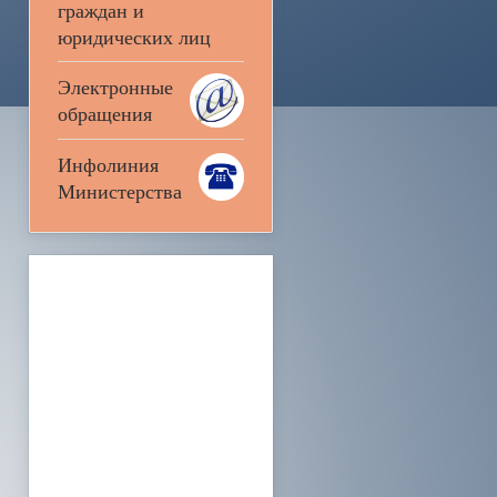
граждан и
юридических лиц
Электронные
обращения
Инфолиния
Министерства