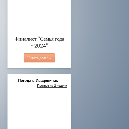
Финалист "Семья года - 2024"
Делаем невозможное возможным!
Социальная реклама
Социальная реклама ко Дню семьи
Фото-миг2
Финалист "Семья года
- 2024"
Читать далее...
Погода в Ивацевичах
Прогноз на 2 недели