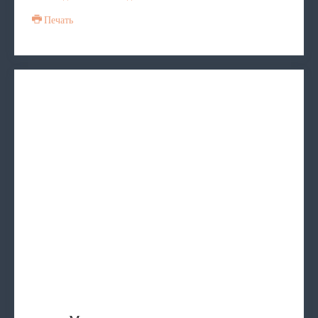
Печать
Многодетным семьям на заметку
ПЕРЕЧЕНЬ бесплатных и общедоступных
Ситуационная помощь
Представление к награждени
Обучение лиц, осущест