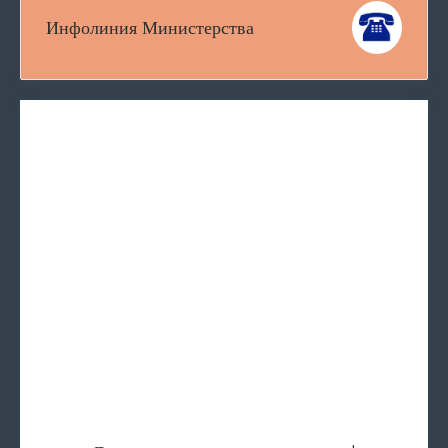
Инфолиния Министерства
Делаем невозможное возможным!
Фото-миг2
Социальная реклама ко Дню семьи
Социальная реклама
Фотопроект "папы"